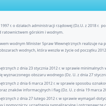
1997 r. o działach administracji rządowej (Dz.U. z 2018 r. p
d ratownictwem górskim i wodnym.
ctwem wodnym Minister Spraw Wewnętrznych realizuje na 
obszarach wodnych, która weszła w życie od początku 2012
trznych z dnia 23 stycznia 2012 r. w sprawie minimalnych
ę wyznaczonego obszaru wodnego (Dz. U. z dnia 27 stycznia
trznych z dnia 6 marca 2012 r. w sprawie sposobu oznak
z znaków informacyjnych i flag (Dz. U. z dnia 19 marca 201
trznych z dnia 27 lutego 2012 r. w sprawie wymagań dot
 pomocniczy, urządzenia sygnalizacyjne i ostrzegawcze ora