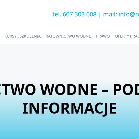
tel. 607 303 608 | mail: info@
KURSY I SZKOLENIA
RATOWNICTWO WODNE
PRAWO
OFERTY PRAC
TWO WODNE – P
INFORMACJE