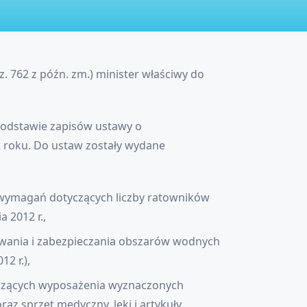
oz. 762 z późn. zm.) minister właściwy do
podstawie zapisów ustawy o
 roku. Do ustaw zostały wydane
 wymagań dotyczących liczby ratowników
 2012 r.,
owania i zabezpieczania obszarów wodnych
2 r.),
yczących wyposażenia wyznaczonych
z sprzęt medyczny, leki i artykuły