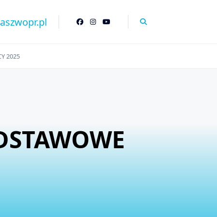
naszwopr.pl
Y 2025
ODSTAWOWE